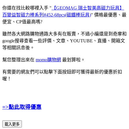
你還在找比較哪裡入手 "
【GEOMAG 瑞士智美高磁力玩具】
百變益智磁力棒系列#452-68pcs(磁鐵棒玩具)
" 價格最優惠、最
便宜、CP值最高嗎?
雖然各大網路購物通路大多有在販賣，不過小編還是到奇摩和
google搜尋查看一些評價、文章、YOUTUBE、直播、開箱文
等相關訊息後。
幫您整理出來在
momo購物網
最划算啦。
有需要的網友們可以點擊下面按鈕即可獲得最新的優惠折扣
喔！
=>點此取得優惠
載入更多