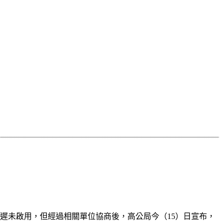
遲未啟用，但經過相關單位協商後，高公局今（15）日宣布，