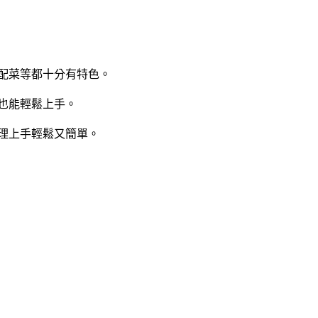
配菜等都十分有特色。
也能輕鬆上手。
理上手輕鬆又簡單。