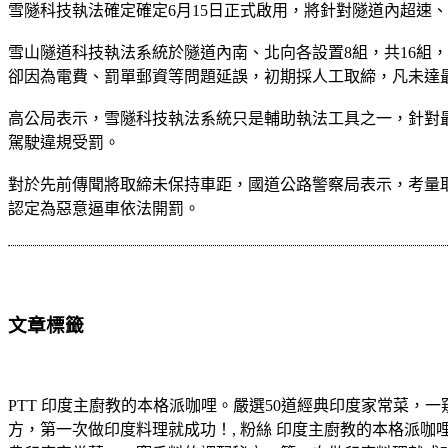
雪隧科技執法確定確定6月15日正式啟用，將針對隧道內超速
雪山隧道科技執法系統於隧道內南、北向各設置8組，共16組
卻因為電費、罰單郵資等問題延誤，初期採人工取締，凡未達最
高公局表示，雪隧科技執法系統只是輔助執法工具之一，針對
駕駛違規受罰。
對於先前傳聞將取締未保持車距，國道公路警察局表示，考量
認定為惡意逼車依法開罰。
文章標籤
PTT 印度主廚教的本格派咖哩。嚴選50道經典印度家常菜，
方，第一次做印度料理就成功！, 粉絲 印度主廚教的本格派咖