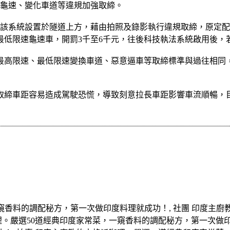
、龜速、變化車道等違規加強取締。
，該系統設置於隧道上方，藉由拍照及錄影執行違規取締，原定配合
低限速龜速車，開罰3千至6千元，往後科技執法系統啟用後，
最高限速、最低限速變換車道、惡意逼車等取締標準與過往相同
取締車距容易造成駕駛恐慌，導致刻意拉長車距影響車流順暢，目
一窺香料的調配秘方，第一次做印度料理就成功！, 社團 印度主
哩。嚴選50道經典印度家常菜，一窺香料的調配秘方，第一次做印