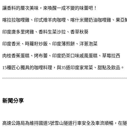
讓香料的層次美味，來喚醒一成不變的味蕾吧！
喀拉拉咖哩雞、印式燴羊肉咖哩、喀什米爾奶油咖哩雞、果亞
印度唐多里烤雞、香料生菜沙拉、香草秋葵
印度香米、時蘿籽炒飯、印度薄煎餅、洋蔥泡菜
肉桂香蕉蛋糕、烤布蕾、印度奶茶口味戚風蛋糕、草莓拉西
15種匠心獨具的咖哩料理，與35道印度家常菜、甜點及飲品。
新聞分享
高速公路局為維持國道5號雪山隧道行車安全及車流順暢，在隧