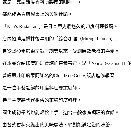
或是「靠高難度香料所製成的咖哩」，
都能成為貴府餐桌上的美味佳餚。
「Nair's Restaurant」是日本歷史最悠久的印度料理餐廳。
店內招牌是攪拌後享用的「綜合咖哩（Murugi Launch）」。
自從1949年於東京銀座創業以來，受到無數老饕的喜愛。
在本書介紹印度料理食譜的奈爾善己，是「Nair's Restauran
曾經遠赴印度果阿知名的Cidade de Goa大飯店進修學習，
是一位手藝超絕的印度料理專業廚師。
善己主廚將代代相傳的正統印度料理，
簡化成初學者也能輕鬆上手、適合一般家庭調理的食譜。
由各式香料交織出的美味魔法，絕對能滿足您的味蕾。