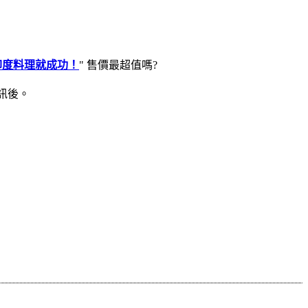
印度料理就成功！
" 售價最超值嗎?
訊後。