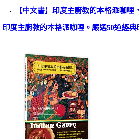
【中文書】印度主廚教的本格派咖哩
印度主廚教的本格派咖哩。嚴選50道經