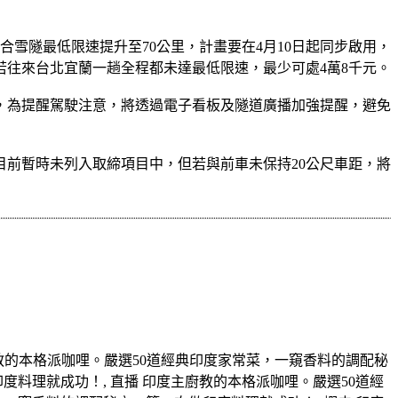
雪隧最低限速提升至70公里，計畫要在4月10日起同步啟用，
若往來台北宜蘭一趟全程都未達最低限速，最少可處4萬8千元。
，為提醒駕駛注意，將透過電子看板及隧道廣播加強提醒，避免
前暫時未列入取締項目中，但若與前車未保持20公尺車距，將
廚教的本格派咖哩。嚴選50道經典印度家常菜，一窺香料的調配秘
度料理就成功！, 直播 印度主廚教的本格派咖哩。嚴選50道經