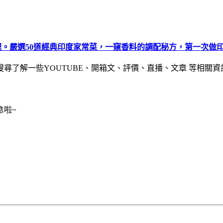
。嚴選50道經典印度家常菜，一窺香料的調配秘方，第一次做
尋了解一些YOUTUBE、開箱文、評價、直播、文章 等相關資
息啦~