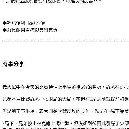
2.請依商品說明書使用及保養，可延長商品壽命。
◆輕巧便利 收納方便
◆兼具耐用百搭與典雅氣質
時事分享
義大犀牛在今天的比賽頂住上半場落後6分的劣勢，靠著在6、7
兄弟本場比賽靠著4、5兩局的大局，不但在5局之前就提前打
但是到了下半場，義大開始吹響反攻的號角，先是在6局下靠著
7局下，兄弟換上林克謙上場中繼，但沒想到卻因此引爆了火藥