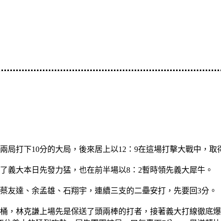
兩局打下10分的大局，後來居上以12：9在這場打擊大戰中，取
退了義大本日先發力猛，也在前半場以8：2暫時領先義大犀牛。
蔡友達、余孟雄、石翔宇，連續三支的二壘安打，先要回3分。
桶，林克謙上場先是保送了頭兩棒的打者，接著義大打線徹底爆