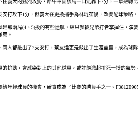
住義大的猛烈攻勢，犀牛軍團該局一口氣轟下7分，一舉逆轉比數
支安打攻下1分，但義大在更換捕手為林琨笙後，改變配球策略，
是那兩局(4、5)投的有些迷航，結果就被兄弟打者掌握住，演
滿意。
，兩人都敲出了2支安打，蔡友達更是敲出了生涯首轟，成為球
員的拚勁，會感染對上的其他球員，或許能激起拚死一搏的氣勢
輕球員的機會，確實成為了比賽的勝負手之一。F3812E90546