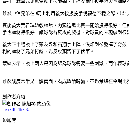
壘打，就算兄弟緊急換上彭識穎、王梓安兩任投手救火也壓制不
雖然中信兄弟在9局上利用義大後援投手倪福德不穩之際，以4
賽後義大葉君璋總教練說，力猛這場比賽一開始投得很好，但就
手也壓制得很好，讓球隊有反攻的契機，對球員的表現感到很
義大下半場換上了蔡友達和石翔宇上陣，沒想到卻發揮了奇效
利的壓制了兄弟打線，為反攻預留下了伏筆。
葉總表示，換上兩人是因為認為球隊需要一些刺激，而年輕球
雖然調度常常是一體兩面，看成敗論輸贏，不過葉總在今場比賽給年
創作者介紹
markf8n4h7b6
陳旭琴