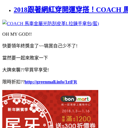
2018跟著網紅穿開運穿搭！COACH
OH MY GOD!!
快要領年終獎金了~~犒賞自己少不了!
當然要一起來敗家一下
大牌來襲??早買早享受!
限時折扣??
http://greenmall.info/1ztFR