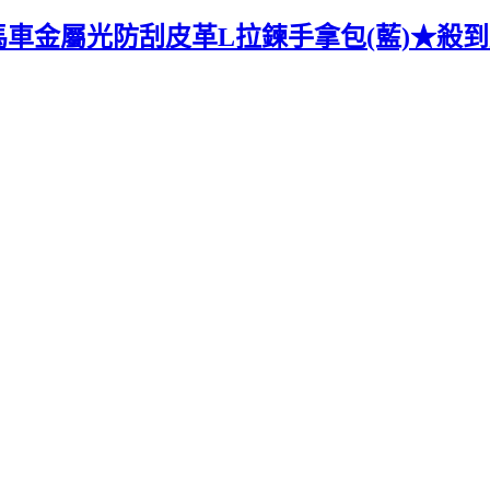
 馬車金屬光防刮皮革L拉鍊手拿包(藍)★殺